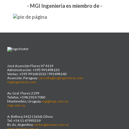
- MGI Ingeniería es miembro de -
José Asunción Flores N°4119
Administración: +595 991498120
Ventas: +595 991681013 / 991498140
Asunción, Paraguay
consulta@mgiingenieria.com
mgiingenieria.com
Av. Gral. Flores 2199
Telefax: +598 2924 7080
Montevideo, Uruguay
mgi@mgi.com.uy
mgi.com.uy
A. Bellocq 3412 (1636) Olivos
Tel: +54 11 47993319
Bs.As, Argentina
ventas@enexar.com.ar
www.enexar.com.ar